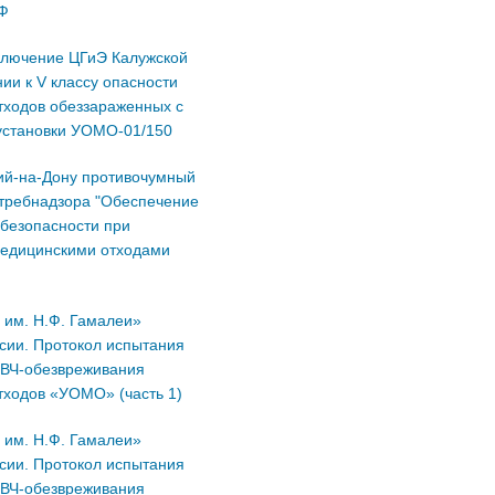
Ф
ключение ЦГиЭ Калужской
нии к V классу опасности
тходов обеззараженных с
установки УОМО-01/150
ий-на-Дону противочумный
отребнадзора "Обеспечение
 безопасности при
едицинскими отходами
им. Н.Ф. Гамалеи»
сии. Протокол испытания
ВЧ-обезвреживания
тходов «УОМО» (часть 1)
им. Н.Ф. Гамалеи»
сии. Протокол испытания
ВЧ-обезвреживания