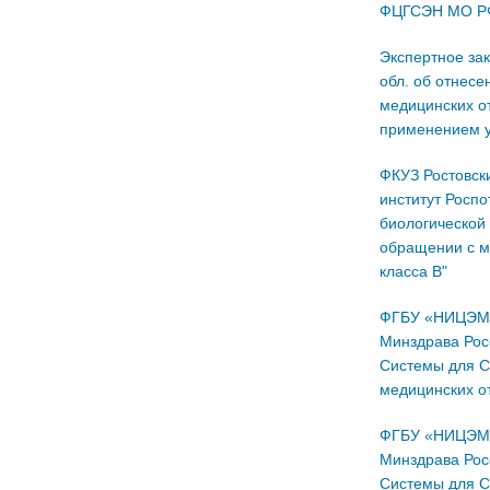
ФЦГСЭН МО Р
Экспертное за
обл. об отнесе
медицинских о
применением 
ФКУЗ Ростовск
институт Росп
биологической
обращении с м
класса В"
ФГБУ «НИЦЭМ 
Минздрава Рос
Системы для С
медицинских о
ФГБУ «НИЦЭМ 
Минздрава Рос
Системы для С