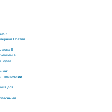
их и
еверной Осетии
класса В
учением в
атории
ь как
я технологии
ния для
 опасными