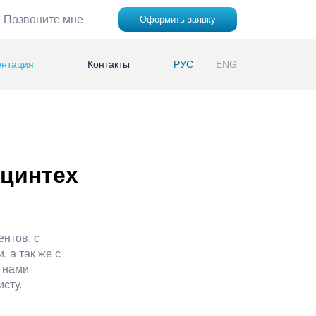
Позвоните мне
Оформить заявку
ентация
Контакты
РУС
ENG
ецинтех
нтов, с
 а так же с
 нами
сту.