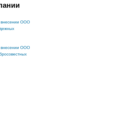
пании
о внесении ООО
дежных
о внесении ООО
бросовестных