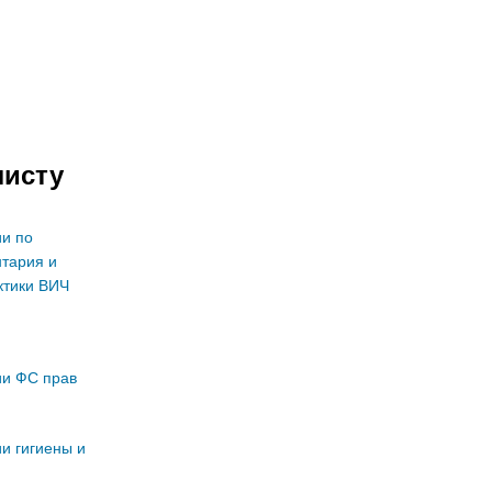
листу
и по
тария и
ктики ВИЧ
ии ФС прав
и гигиены и