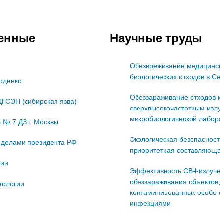
венные
Научные труды
Обезвреживание медицинск
биологических отходов в С
урденко
Обеззараживание отходов 
ГСЭН (сибирская язва)
сверхвысокочастотным изл
микробиологической лабор
 № 7 ДЗ г. Москвы
Экологическая безопасност
 делами президента РФ
приоритетная составляюща
гии
Эффективность СВЧ-излуче
обеззараживания объектов,
тологии
контаминированных особо
инфекциями