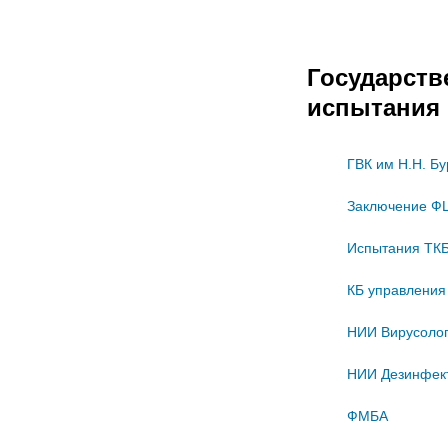
Государст
испытания
ГВК им Н.Н. Б
Заключение ФЦ
Испытания ТКБ
КБ управления
НИИ Вирусоло
НИИ Дезинфек
ФМБА