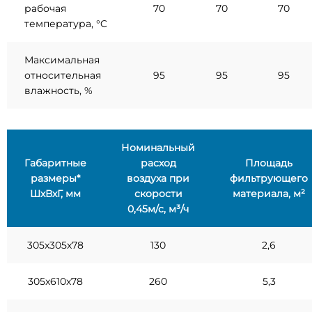
рабочая
70
70
70
температура, °C
Максимальная
относительная
95
95
95
влажность, %
Номинальный
Габаритные
расход
Площадь
размеры*
воздуха при
фильтрующего
ШхВхГ, мм
скорости
материала, м²
0,45м/с, м³/ч
305x305x78
130
2,6
305x610x78
260
5,3