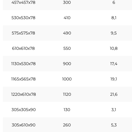
457x457x78
300
6
530x530x78
410
8,1
575x575x78
490
9,5
610x610x78
550
10,8
1130x530x78
900
17,4
1165x565x78
1000
19,1
1220x610x78
1120
21,6
305x305x90
130
3,1
305x610x90
260
5,3