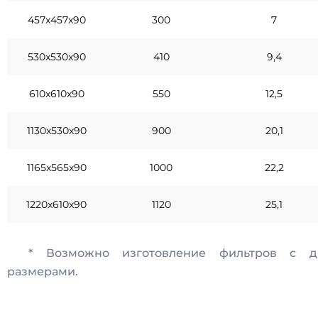
457x457x90
300
7
530x530x90
410
9,4
610x610x90
550
12,5
1130x530x90
900
20,1
1165x565x90
1000
22,2
1220x610x90
1120
25,1
* Возможно изготовление фильтров с д
размерами.